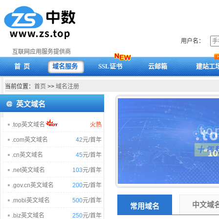
用户名：
互联网应用服务提供商
首 页
域名服务
SSL证书
云邮箱
建站工
当前位置：
首页
>>
域名注册
英文域名
.top英文域名
火热
.com英文域名
42
元/首年
.cn英文域名
45
元/首年
.net英文域名
103
元/首年
.gov.cn英文域名
200
元/首年
.mobi英文域名
500
元/首年
中文域
常用域名
.biz英文域名
250
元/首年