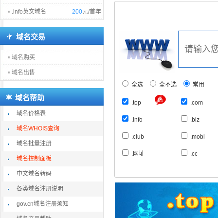
.info英文域名
200
元/首年
域名交易
域名购买
域名出售
全选
全不选
常用
域名帮助
.top
.com
域名价格表
.info
.biz
域名WHOIS查询
.club
.mobi
域名批量注册
.网址
.cc
域名控制面板
中文域名转码
各类域名注册说明
gov.cn域名注册须知